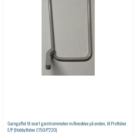
Garngaffel til svart garntrommelen m/lineskive på enden, til Profisher
E/P (Hobbyfisher E150/P220)