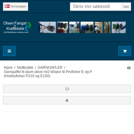
Norwegian
Søk
Hjem
/
Nettbutikk
/
GARNGAFLER
/
Garngaffel til alum.skive m/2 kilspor til Profisher E og P
(Hobbyfisher P220 og E150)