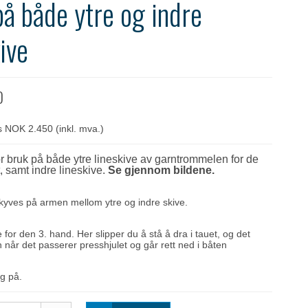
på både ytre og indre
ive
0
ris NOK 2.450
(inkl. mva.)
or bruk på både ytre lineskive av garntrommelen for de
, samt indre lineskive.
Se gjennom bildene.
skyves på armen mellom ytre og indre skive.
te for den 3. hand. Her slipper du å stå å dra i tauet, og det
n når det passerer presshjulet og går rett ned i båten
og på.