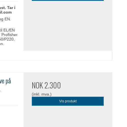
st. Tar i
il.com
 og EN.
G
til EL/EN
 Profisher
50/P220,
en.
ive på
NOK 2.300
.
(inkl. mva.)
Vis produkt