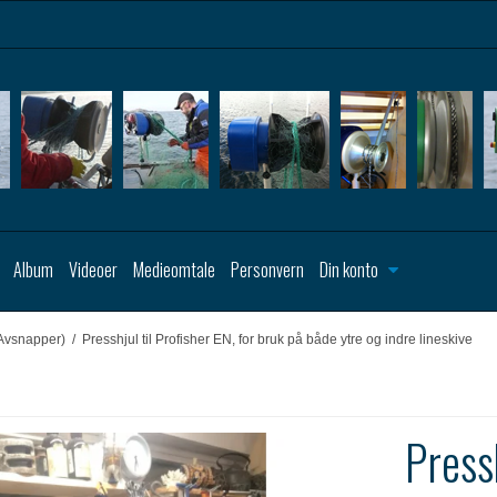
Album
Videoer
Medieomtale
Personvern
Din konto
Avsnapper)
/
Presshjul til Profisher EN, for bruk på både ytre og indre lineskive
Pressh