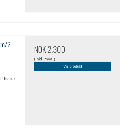
e m/2
NOK 2.300
(inkl. mva.)
Vis produkt
t hvilke