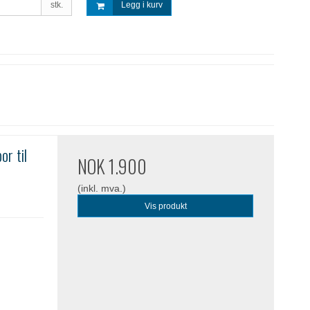
stk.
Legg i kurv
or til
NOK 1.900
(inkl. mva.)
Vis produkt