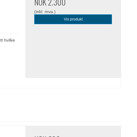
NOK 2.300
(inkl. mva.)
Vis produkt
t hvilke