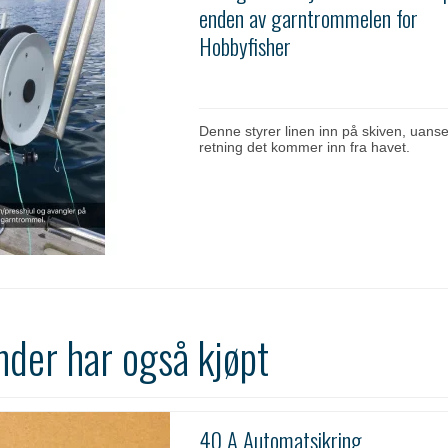
enden av garntrommelen for
Hobbyfisher
Denne styrer linen inn på skiven, uanset
retning det kommer inn fra havet.
nder har også kjøpt
40 A Automatsikring