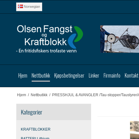
Norwegian
Hjem
Nettbutikk
Kjøpsbetingelser
Linker
Firmainfo
Kontakt
Hjem
/
Nettbutikk
/
PRESSHJUL & AVANGLER /Tau-stopper/Taustyrer/
Kategorier
KRAFTBLOKKER
BATTERI Lithium