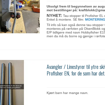
Utsolgt frem til begynnelsen av augu
mot bestillinger på: kraftblokk@gma
NYHET:
Tau-stopper til Profisher EL
Enkel å montere. SE film:
MONTERIN
Til info så kan også denne tau-stopper 
monteres på rørfoten på OlsenBlokk og
E/P tidligere med navn Hobbyfisher E1
men da må du borre og gjenge i rørfot
Avangler / Linestyrer til ytre sk
Profisher EN, for de som har det
Kjært barn har mange navn.