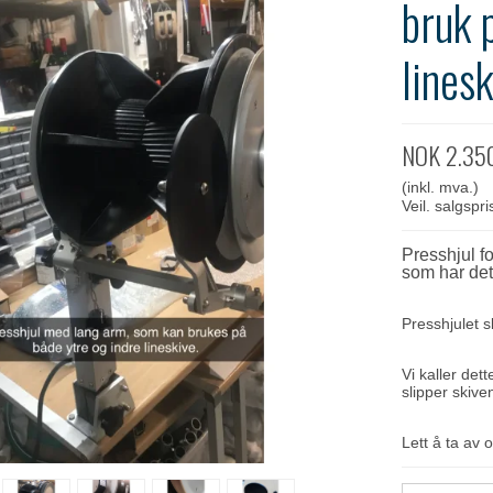
bruk 
linesk
NOK 2.35
(inkl. mva.)
Veil. salgsp
Presshjul f
som har det
Presshjulet 
Vi kaller det
slipper skive
Lett å ta av 