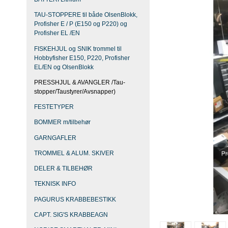
TAU-STOPPERE til både OlsenBlokk,
Profisher E / P (E150 og P220) og
Profisher EL /EN
FISKEHJUL og SNIK trommel til
Hobbyfisher E150, P220, Profisher
EL/EN og OlsenBlokk
PRESSHJUL & AVANGLER /Tau-
stopper/Taustyrer/Avsnapper)
FESTETYPER
BOMMER m/tilbehør
GARNGAFLER
TROMMEL & ALUM. SKIVER
DELER & TILBEHØR
TEKNISK INFO
PAGURUS KRABBEBESTIKK
CAPT. SIG'S KRABBEAGN