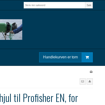
Søk
Handlekurven er tom
jul til Profisher EN, for