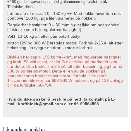
.
+/-60 grader, sjøvannsbestandig aluminium og rustfritt stål
Tekniske data:
Løfteevne / Trekkraft:0 - 150 kg ++. Med nokke hiver den nok
godt over 200 kg, pga liten diameter på nokken.
Regulerbar hastighet: 0 – 30 m/min (vet ikke om noen andre
elektriske som har regulerbar hastighet)
Vekt :13-16 kg alt etter påmontert utstyr.
Motor:12V og 300 W Børsteløs motor. Forbruk 2-25 A, alt etter
belastning. Jo tyngre en drar, jo større forbruk.
Blokken har opp til 150 kg trekkraft, med regulerbar hastighet
og kraft. Så vidt vi vet, er det få elektriske på markedet som
har dette. Den bruker fra 2-25A, alt etter belastning, og har nå
300 W børsteløs motor. Dette er en av de blokken på
markedet som bruker minst strøm i forhold til trekkraft.
Tilsvarende blokker har 600-900 W motorer, og på 12V anlegg
blir da forbruket 50-75A.
Hvis du ikke ønsker å bestille på nett, ta kontakt på E-
mail: kraftblokk@gmail.com eller tlf. 90564598
Liknende produkter