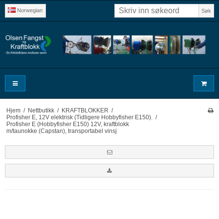
Norwegian
Søk
Hjem
/
Nettbutikk
/
KRAFTBLOKKER
/
Profisher E, 12V elektrisk (Tidligere Hobbyfisher E150).
/
Profisher E (Hobbyfisher E150) 12V, kraftblokk
m/taunokke (Capstan), transportabel vinsj