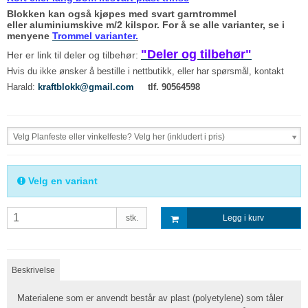
Blokken kan også kjøpes med svart garntrommel
eller aluminiumskive m/2 kilspor. For å se alle varianter, se i
menyene
Trommel varianter
.
"Deler og tilbehør"
Her er link til deler og tilbehør:
Hvis du ikke ønsker å bestille i nettbutikk, eller har spørsmål, kontakt
Harald:
kraftblokk@gmail.com
tlf. 90564598
Velg Planfeste eller vinkelfeste? Velg her (inkludert i pris)
Velg en variant
stk.
Legg i kurv
Beskrivelse
Materialene som er anvendt består av plast (polyetylene) som tåler