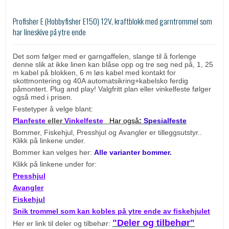
Profisher E (Hobbyfisher E150) 12V, kraftblokk med garntrommel som
har lineskive på ytre ende
Det som følger med er garngaffelen, slange til å forlenge
denne slik at ikke linen kan blåse opp og tre seg ned på, 1, 25
m kabel på blokken, 6 m løs kabel med kontakt for
skottmontering og 40A automatsikring+kabelsko ferdig
påmontert. Plug and play! Valgfritt plan eller vinkelfeste følger
også med i prisen.
Festetyper å velge blant:
Planfeste
eller
Vinkelfeste
Har også
:
Spesialfeste
Bommer, Fiskehjul, Presshjul og Avangler er tilleggsutstyr..
Klikk på linkene under.
Bommer kan velges her:
Alle varianter bommer.
Klikk på linkene under for:
Presshjul
Avangler
Fiskehjul
Snik trommel som kan kobles på ytre ende av fiskehjulet
"Deler og tilbehør"
Her er link til deler og tilbehør: