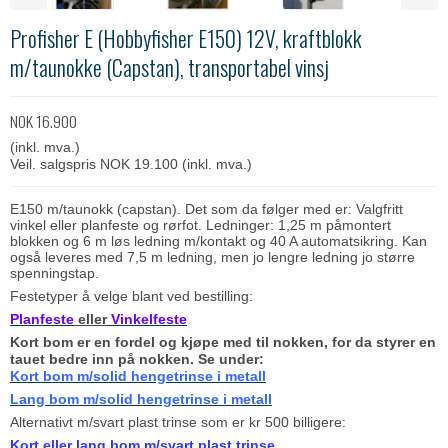
Profisher E (Hobbyfisher E150) 12V, kraftblokk
m/taunokke (Capstan), transportabel vinsj
NOK 16.900
(inkl. mva.)
Veil. salgspris NOK 19.100
(inkl. mva.)
E150 m/taunokk (capstan). Det som da følger med er: Valgfritt
vinkel eller planfeste og rørfot. Ledninger: 1,25 m påmontert
blokken og 6 m løs ledning m/kontakt og 40 A automatsikring. Kan
også leveres med 7,5 m ledning, men jo lengre ledning jo større
spenningstap.
Festetyper å velge blant ved bestilling:
Planfeste
eller
Vinkelfeste
Kort bom er en fordel og kjøpe med til nokken, for da styrer en
tauet bedre inn på nokken. Se under:
Kort bom m/solid hengetrinse i metall
Lang bom m/solid hengetrinse i metall
Alternativt m/svart plast trinse som er kr 500 billigere:
Kort eller lang bom m/svart plast trinse