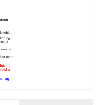
kraft
fiskehjul.
ling og
sshjul,
ør sammen
latt feste
lett
hold å
ler og