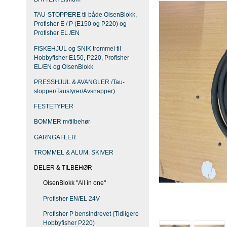
TAU-STOPPERE til både OlsenBlokk,
Profisher E / P (E150 og P220) og
Profisher EL /EN
FISKEHJUL og SNIK trommel til
Hobbyfisher E150, P220, Profisher
EL/EN og OlsenBlokk
PRESSHJUL & AVANGLER /Tau-
stopper/Taustyrer/Avsnapper)
FESTETYPER
BOMMER m/tilbehør
GARNGAFLER
TROMMEL & ALUM. SKIVER
DELER & TILBEHØR
OlsenBlokk "All in one"
Profisher EN/EL 24V
Profisher P bensindrevet (Tidligere
Hobbyfisher P220)