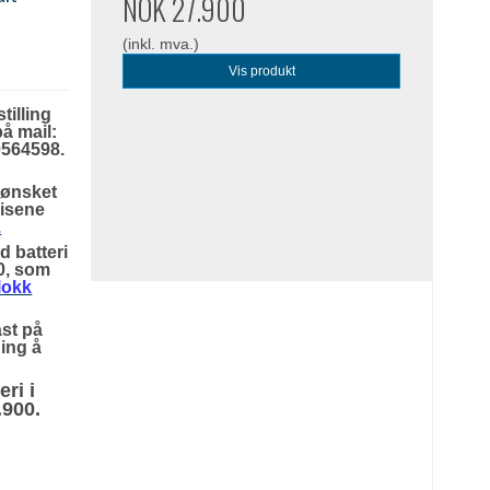
NOK 27.900
(inkl. mva.)
Vis produkt
illing
på mail:
0564598.
 ønsket
risene
.
d batteri
00, som
lokk
åst på
ning å
ri i
.900.