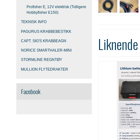
Profisher E, 12V elektrisk (Tidligere
Hobbyfisher E150)
TEKNISK INFO
PAGURUS KRABBEBESTIKK
Liknende
CAPT. SIG'S KRABBEAGN
NORICE SMARTHALER-MINI
STORMLINE REGNTØY
MULLION FLYTEDRAKTER
Facebook