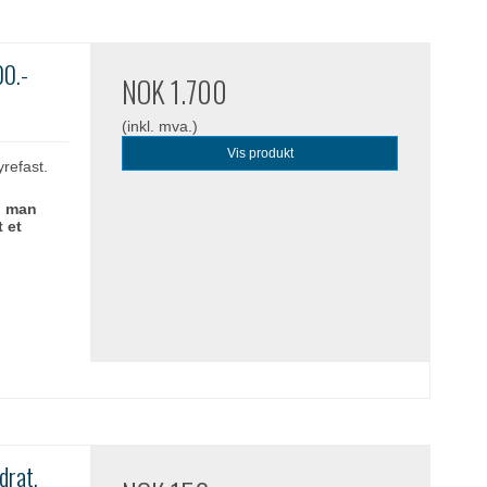
00.-
NOK 1.700
(inkl. mva.)
Vis produkt
yrefast.
n man
t et
drat.