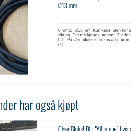
Ø13 mm
6 mm2. Ø13 mm. Kun kabel uten kontak
sikring. Det må kjøpes utenom. 2 leder
blå. På våre blokker brukes alltid brun ti
(+)
nder har også kjøpt
OlsenBlokk! Blir "All in one" hvis 