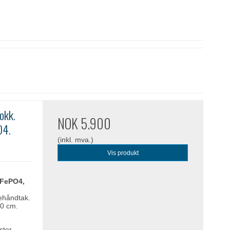
okk.
NOK 5.900
O4.
(inkl. mva.)
Vis produkt
FePO4,
rehåndtak.
 10 cm.
ster