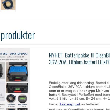
 produkter
NYHET: Batteripakke til OlsenBl
36V-20A, Lithium batteri LiFeP
Endelig etter lang tids testing. Batteri til
OlsenBlokk. 36V-20A, Lithium batteri
Li
som er et meget sikker type Litihum
batteri.
Beskyttet i Pelikoffert med bæ
Vekt 5,9 kilo. L= 28 cm, B= 24 cm, H=
Her er
Test-rapport
av batteriet.
Ved kjøp av OlsenBlokk med batteri, ko