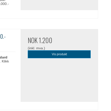
1000.-
00.-
NOK 1.200
(inkl. mva.)
Vis produkt
ndard
. Klikk