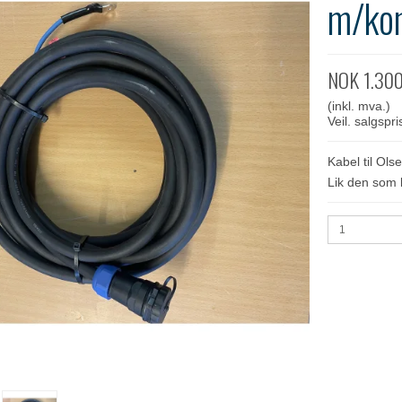
m/kon
NOK 1.30
(inkl. mva.)
Veil. salgsp
Kabel til Ol
Lik den som 