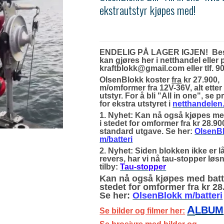
ekstrautstyr kjøpes med!
ENDELIG PÅ LAGER IGJEN! Best
kan gjøres her i netthandel eller 
kraftblokk@gmail.com eller tlf. 9
OlsenBlokk koster
fra
kr 27.900,
m/omformer fra 12V-36V, alt etter
utstyr. For å bli "All in one", se p
for ekstra utstyret i
netthandelen
1. Nyhet: Kan nå også kjøpes me
i stedet for omformer fra kr 28.9
standard utgave. Se her:
OlsenB
m/batteri
2. Nyhet: Siden blokken ikke er l
revers, har vi nå tau-stopper løs
tilby:
Tau-stopper
Kan nå også kjøpes med batte
stedet for omformer fra kr 28
Se her:
OlsenBlokk m/batteri
A
LBUM
Se bilder og filmer her: