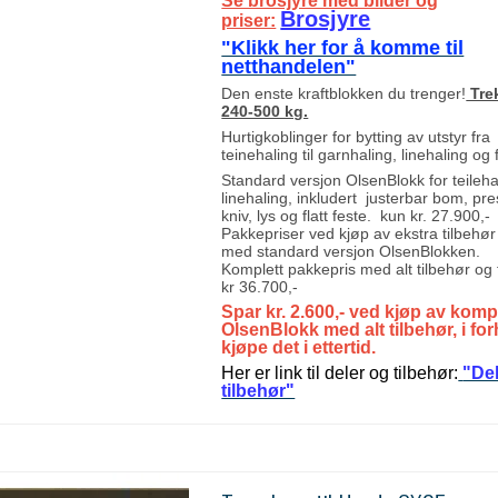
Se brosjyre med bilder og
Brosjyre
priser:
"Klikk her for å komme til
netthandelen"
Den enste kraftblokken du trenger!
Trek
240-500 kg.
Hurtigkoblinger for bytting av utstyr fra
teinehaling til garnhaling, linehaling og 
Standard versjon OlsenBlokk for teileha
linehaling, inkludert justerbar bom, pre
kniv, lys og flatt feste. kun kr. 27.900,-
Pakkepriser ved kjøp av ekstra tilbeh
med standard versjon OlsenBlokken.
Komplett pakkepris med alt tilbehør og f
kr 36.700,-
Spar kr. 2.600,- ved kjøp av komp
OlsenBlokk med alt tilbehør, i for
kjøpe det i ettertid.
Her er link til deler og tilbehør:
"De
tilbehør"