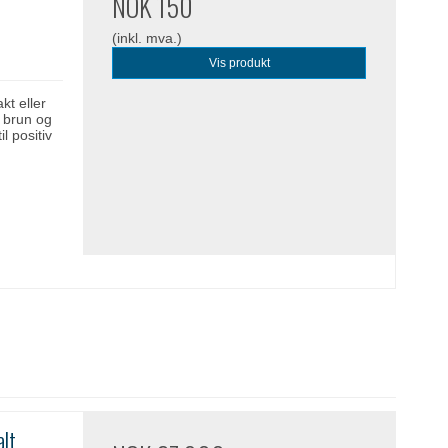
NOK 150
(inkl. mva.)
Vis produkt
t eller
, brun og
l positiv
alt