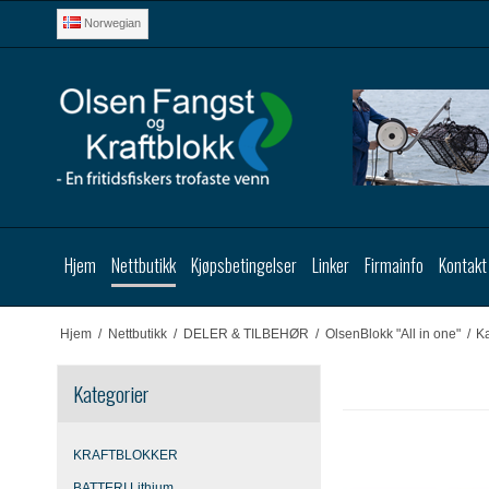
Norwegian
Hjem
Nettbutikk
Kjøpsbetingelser
Linker
Firmainfo
Kontakt
Hjem
/
Nettbutikk
/
DELER & TILBEHØR
/
OlsenBlokk "All in one"
/
Ka
Kategorier
KRAFTBLOKKER
BATTERI Lithium