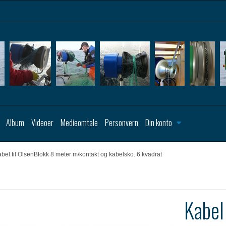
Album
Videoer
Medieomtale
Personvern
Din konto
bel til OlsenBlokk 8 meter m/kontakt og kabelsko. 6 kvadrat
Kabel