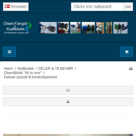
Norwegian
Søk
Hjem
/
Nettbutikk
/
DELER & TILBEHØR
/
OlsenBlokk "All in one"
/
Deksel (plast)l til kontrollpanelet.