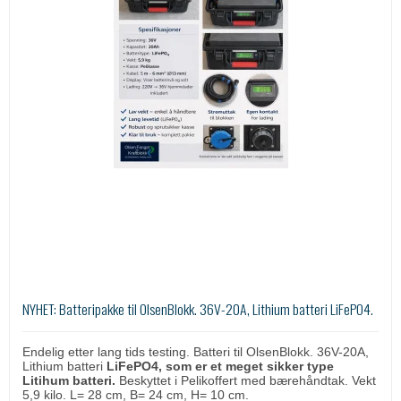
NYHET: Batteripakke til OlsenBlokk. 36V-20A, Lithium batteri LiFePO4.
Endelig etter lang tids testing. Batteri til OlsenBlokk. 36V-20A,
Lithium batteri
LiFePO4, som er et meget sikker type
Litihum batteri.
Beskyttet i Pelikoffert med bærehåndtak. Vekt
5,9 kilo. L= 28 cm, B= 24 cm, H= 10 cm.