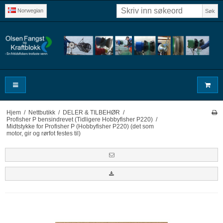
Norwegian
Søk
Hjem
/
Nettbutikk
/
DELER & TILBEHØR
/
Profisher P bensindrevet (Tidligere Hobbyfisher P220)
/
Midtstykke for Profisher P (Hobbyfisher P220) (det som
motor, gir og rørfot festes til)