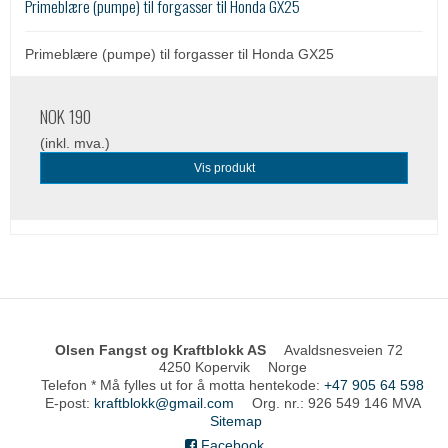
Primeblære (pumpe) til forgasser til Honda GX25
Primeblære (pumpe) til forgasser til Honda GX25
NOK 190
(inkl. mva.)
Vis produkt
Olsen Fangst og Kraftblokk AS
Avaldsnesveien 72
4250 Kopervik
Norge
Telefon * Må fylles ut for å motta hentekode
:
+47 905 64 598
E-post
:
kraftblokk@gmail.com
Org. nr.
:
926 549 146 MVA
Sitemap
Facebook