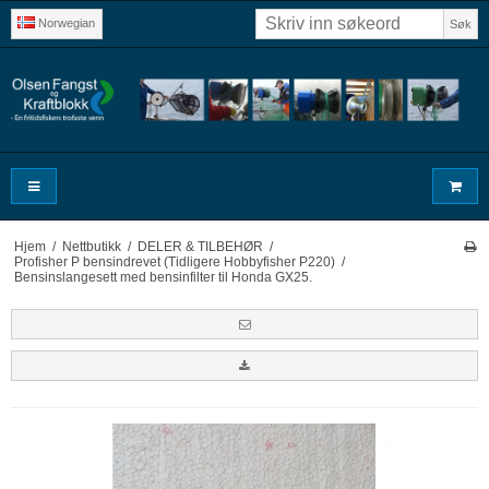
Norwegian
Søk
Hjem
/
Nettbutikk
/
DELER & TILBEHØR
/
Profisher P bensindrevet (Tidligere Hobbyfisher P220)
/
Bensinslangesett med bensinfilter til Honda GX25.