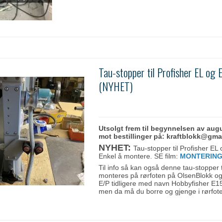
Tau-stopper til Profisher EL og 
(NYHET)
Utsolgt frem til begynnelsen av augu
mot bestillinger på: kraftblokk@gma
NYHET:
Tau-stopper til Profisher EL
Enkel å montere. SE film:
MONTERIN
Til info så kan også denne tau-stopper 
monteres på rørfoten på OlsenBlokk og
E/P tidligere med navn Hobbyfisher E1
men da må du borre og gjenge i rørfot