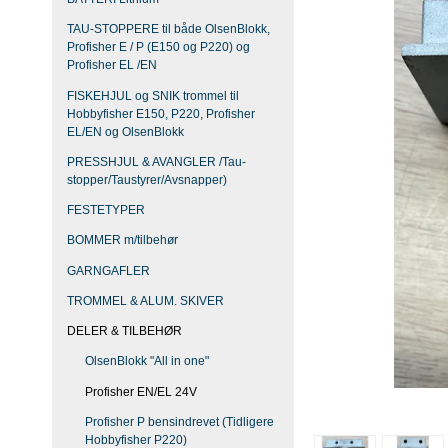
TAU-STOPPERE til både OlsenBlokk,
Profisher E / P (E150 og P220) og
Profisher EL /EN
FISKEHJUL og SNIK trommel til
Hobbyfisher E150, P220, Profisher
EL/EN og OlsenBlokk
PRESSHJUL & AVANGLER /Tau-
stopper/Taustyrer/Avsnapper)
FESTETYPER
BOMMER m/tilbehør
GARNGAFLER
TROMMEL & ALUM. SKIVER
DELER & TILBEHØR
OlsenBlokk "All in one"
Profisher EN/EL 24V
Profisher P bensindrevet (Tidligere
Hobbyfisher P220)