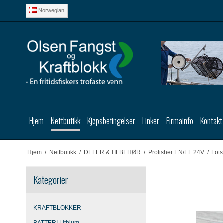
Norwegian
Hjem
Nettbutikk
Kjøpsbetingelser
Linker
Firmainfo
Kontakt
Hjem
/
Nettbutikk
/
DELER & TILBEHØR
/
Profisher EN/EL 24V
/
Fots
Kategorier
KRAFTBLOKKER
BATTERI Lithium