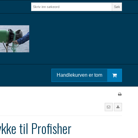
Søk
Handlekurven er tom
kke til Profisher