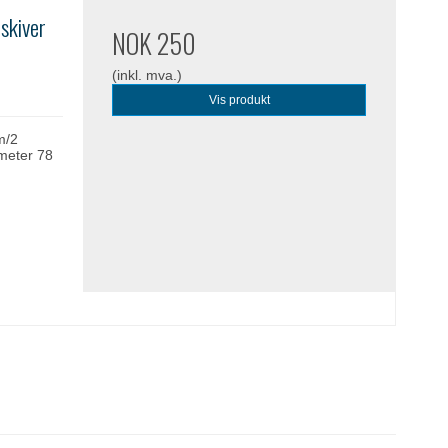
skiver
NOK 250
(inkl. mva.)
Vis produkt
m/2
ameter 78