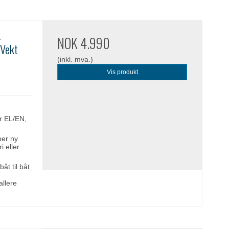
.
NOK 4.990
 Vekt
(inkl. mva.)
Vis produkt
er EL/EN,
per ny
i eller
båt til båt
allere