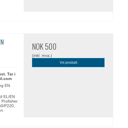
EN
NOK 500
(inkl. mva.)
Vis produkt
st. Tar i
il.com
 og EN.
G
til EL/EN
 Profisher
50/P220,
en.