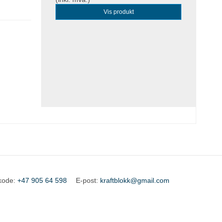
Vis produkt
ekode
:
+47 905 64 598
E-post
:
kraftblokk@gmail.com