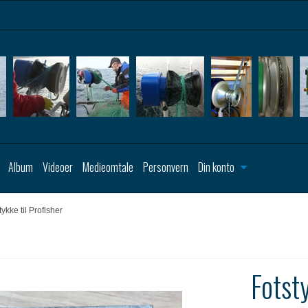
Album
Videoer
Medieomtale
Personvern
Din konto
tykke til Profisher
Fotsty