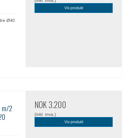
(inkl. mva.)
Vis produkt
dre Ø40
NOK 3.200
ve m/2
220
(inkl. mva.)
Vis produkt