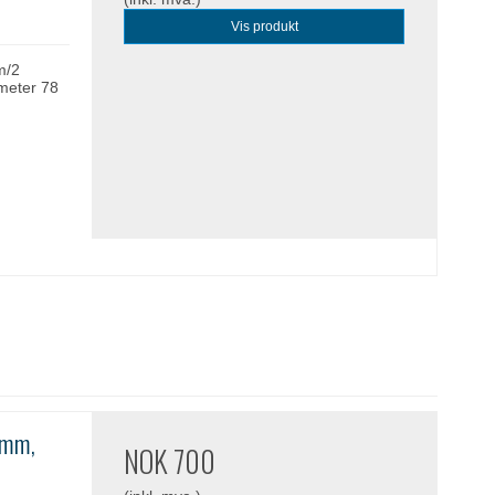
Vis produkt
m/2
ameter 78
 mm,
NOK 700