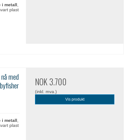
 i metall
,
vart plast
, nå med
NOK 3.700
byfisher
(inkl. mva.)
Vis produkt
 i metall
,
vart plast