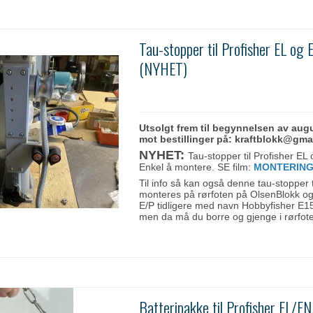
Tau-stopper til Profisher EL og 
(NYHET)
Utsolgt frem til begynnelsen av augu
mot bestillinger på: kraftblokk@gma
NYHET:
Tau-stopper til Profisher EL
Enkel å montere. SE film:
MONTERIN
Til info så kan også denne tau-stopper 
monteres på rørfoten på OlsenBlokk og
E/P tidligere med navn Hobbyfisher E1
men da må du borre og gjenge i rørfot
Batteripakke til Profisher EL/EN