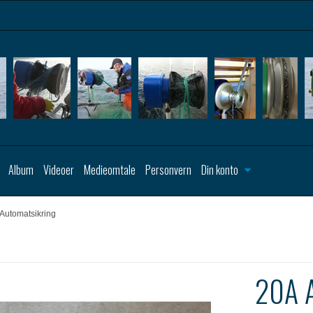
Album
Videoer
Medieomtale
Personvern
Din konto
Automatsikring
20A A