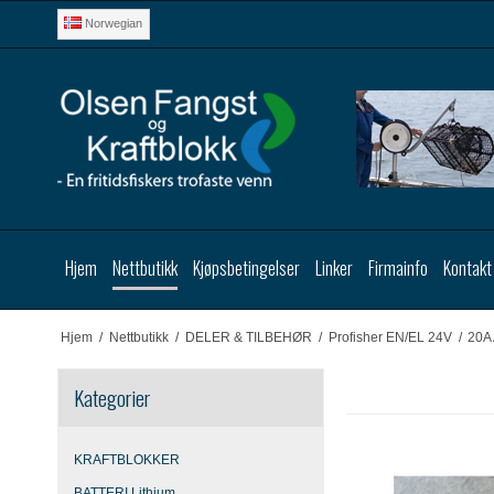
Norwegian
Hjem
Nettbutikk
Kjøpsbetingelser
Linker
Firmainfo
Kontakt
Hjem
/
Nettbutikk
/
DELER & TILBEHØR
/
Profisher EN/EL 24V
/
20A 
Kategorier
KRAFTBLOKKER
BATTERI Lithium