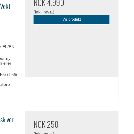
NOK 4.990
 Vekt
(inkl. mva.)
Vis produkt
er EL/EN,
per ny
i eller
båt til båt
allere
skiver
NOK 250
(inkl. mva.)