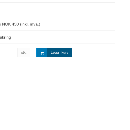
ris NOK 450
(inkl. mva.)
ikring
stk.
Legg i kurv