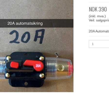
NOK 390
(inkl. mva.)
Veil. salgsp
20A Automats