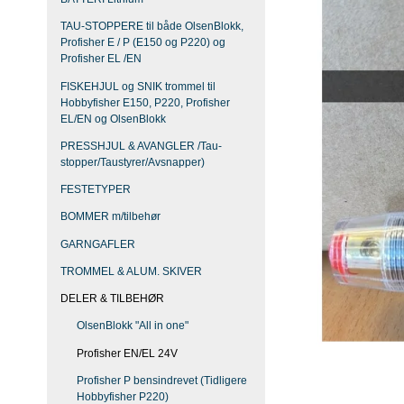
TAU-STOPPERE til både OlsenBlokk,
Profisher E / P (E150 og P220) og
Profisher EL /EN
FISKEHJUL og SNIK trommel til
Hobbyfisher E150, P220, Profisher
EL/EN og OlsenBlokk
PRESSHJUL & AVANGLER /Tau-
stopper/Taustyrer/Avsnapper)
FESTETYPER
BOMMER m/tilbehør
GARNGAFLER
TROMMEL & ALUM. SKIVER
DELER & TILBEHØR
OlsenBlokk "All in one"
Profisher EN/EL 24V
Profisher P bensindrevet (Tidligere
Hobbyfisher P220)