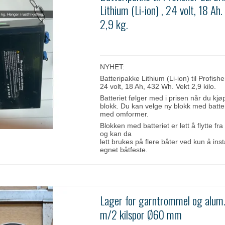
Lithium (Li-ion) , 24 volt, 18 Ah.
2,9 kg.
NYHET:
Batteripakke Lithium (Li-ion) til Profish
24 volt, 18 Ah, 432 Wh. Vekt 2,9 kilo.
Batteriet følger med i prisen når du kjø
blokk. Du kan velge ny blokk med batter
med omformer.
Blokken med batteriet er lett å flytte fra 
og kan da
lett brukes på flere båter ved kun å inst
egnet båtfeste.
Lager for garntrommel og alum.
m/2 kilspor Ø60 mm