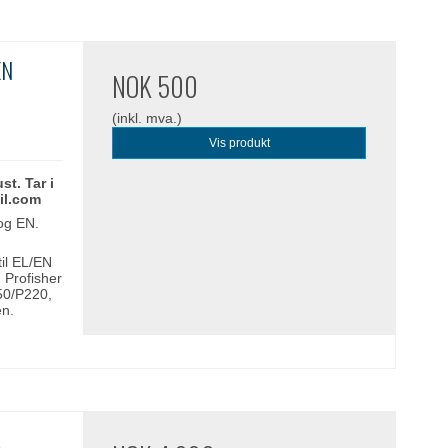
EN
NOK 500
(inkl. mva.)
Vis produkt
st. Tar i
il.com
 og EN.
G
til EL/EN
 Profisher
50/P220,
en.
.