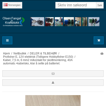
Norwegian
Søk
Hjem
/
Nettbutikk
/
DELER & TILBEHØR
/
Profisher E, 12V elektrisk (Tidligere Hobbyfisher E150)
/
Kabel, 7,5 m, 6 mm2 m/kontakt for skottmontering, 40A
automats.+kabelsko, klar å sette på batteriet.