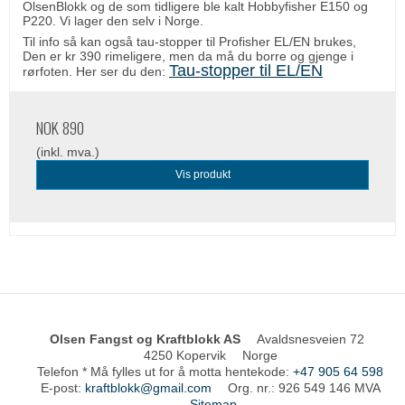
OlsenBlokk og de som tidligere ble kalt Hobbyfisher E150 og
P220. Vi lager den selv i Norge.
Til info så kan også tau-stopper til Profisher EL/EN brukes,
Den er kr 390 rimeligere, men da må du borre og gjenge i
Tau-stopper til EL/EN
rørfoten. Her ser du den:
NOK 890
(inkl. mva.)
Vis produkt
Olsen Fangst og Kraftblokk AS
Avaldsnesveien 72
4250 Kopervik
Norge
Telefon * Må fylles ut for å motta hentekode
:
+47 905 64 598
E-post
:
kraftblokk@gmail.com
Org. nr.
:
926 549 146 MVA
Sitemap